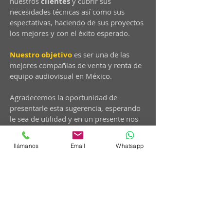
nuestros
clientes
y cubrir sus
necesidades técnicas así como sus
espectativas, haciendo de sus proyectos
los mejores y con el éxito esperado.
Nuestro objetivo
es ser una de las
mejores compañias de venta y renta de
equipo audiovisual en México.
Agradecemos la oportunidad de
presentarle esta sugerencia, esperando
le sea de utilidad y en un presente nos
permita colaborar con usted.
llámanos
Email
Whatsapp
Cotiza AHORA
Visítanos
Héroes del 47 Mz 76 Lt 1
Sn Felipe de Jesús